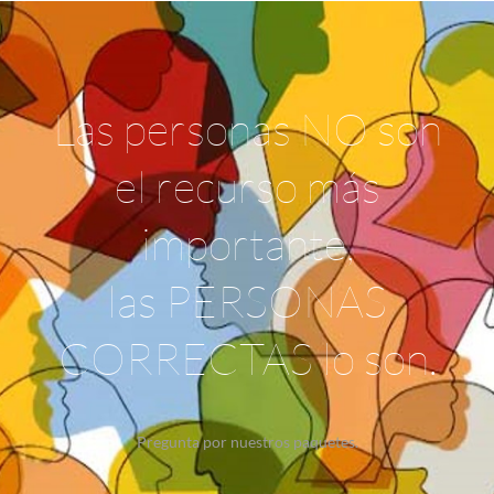
Las personas NO son
el recurso más
importante,
las PERSONAS
CORRECTAS lo son.
Pregunta por nuestros paquetes.